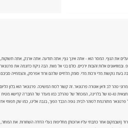
העלים את הגוף. המסר הוא - אתה אינך גוף; אתה תודעה. אתה ארנק, אתה תשוקות, א
רוטשות בפוטושופ. ובמוזיאונים אלות זהובות ירכיים. כולם בני אל מוות. הבה ניקח כדוגמה את פר
בה בעת נוקשות מדי ורכות מדי. סומק הלחיים שלהם וורוד אפרסק, והצמחייה סביב
וני טהר לב וז'אן אונורה פרגונאר. זה קשור לכוח המשיכה. פרגונאר הוא בלון הליו
אית טו-טו של בלרינה, המכחול של טהרלב כמו מעדר של החבר'ה קדישא מטיח כף
ונאר מתורגמת לטוהר-לבית: גופה הכבד הפוך, בגבה אלינו, כמו שק תפוחי אדמה
וד (ושבמקום אחר כתבתי עליו ארוכות) מחליפות נעלי הדודה השחורות. את המחזר,