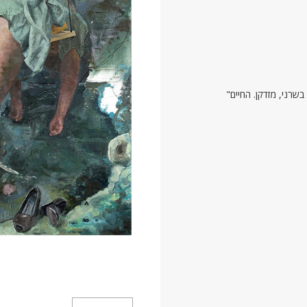
"הגוף של הנשים שמציירת רוני טהרלב נמשך לאדמה. הוא כבד, בשרני, מזדקן. החיים