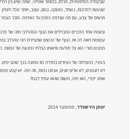
שבקפלה הסיסטינית, מרמז, בהומור אופייני, שמה שיש בין רגל
שנעשה לתרבות, נשתל, הושקה, נגזם, עוצב, ויותר מכל-דומיין.
ויבשים של צבע, עם מה שנדמה כסכין על האדמה. סוכר הצמר גפ
ובאמת אחד הדברים המבדילים את הגוף הטהרלבי מזה של פרגונאר
עטופות ז'ואה דה וויו. הגוף של הנשים שמציירת רוני טהרלב נמש
ממנטו מורי. הוא צל תודעת וודאותו הבלתי נמנעת של המוות. כ
לא דוגמנים, לא אלים יוונים, אנחנו נמות, וזה יפה. יש קטע מ
אותו: יקירי, הוא יפה, משום שהוא עתיד לנבול.
יונתן הירשפלד
, ספטמבר 2024