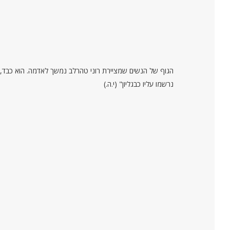
נרשמו עליו כבגליון" (י.ה.)