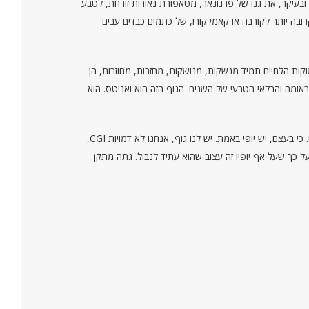
ובעיקר, את גנו של פרגונאר, מטאפורת נאורות זורחת, לטבע
ובה יותר לקורבה או קאמי קורו, של כתמים כבדים עבים
קות הלחיים תמיד מנשקות, מנושקות, מחזרות, מחוזרות, הן
טראומה והבלאי הטבעי של השנים. הגוף הזה הוא ואניטס. הוא
בעיניי, ההצלחה של הציורים בסדרה הזו טמונה בכך שהם יפים. כלומר, זה שהם לא קצפתיים, סמוקי-לחיים ומכחישי מוות – לא הפך אותם למכוערים. כי בעצם, יש יופי באמת. יש לנו גוף, אנחנו לא דמויות CGI,
ל כך שעל אף יופיו זה עצוב שהוא עתיד לנבול. גתה מתקן