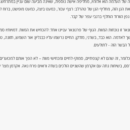
יה של העלמה הוא אלוהיו, מחליפה אישה נוספת, שאינה מביעה שום עניין במתרחש. 
 את הגן הזה, מחליף הגן של טהרלב: רצף עכור, כמעט ביצה, כמעט מופשט, ברוח קר
ן הוורוד הוחלף ברגבי עפר של קבר.
 זו נוכחות המוות. הגוף של פרגונאר עניינו אחד: להכחיש את המוות. דמויותיו סמו
ך לאדמה. הוא כבד, בשרני, מזדקן. החיים נרשמו עליו כבגליון: אור השמש, תזונה, 
ל הבשר הזה - לתולעים.
פורסם, בשיחות גתה עם אקרמן שהשניים הולכים בשדה ורואים פרח נאה. אקרמן מצר ע