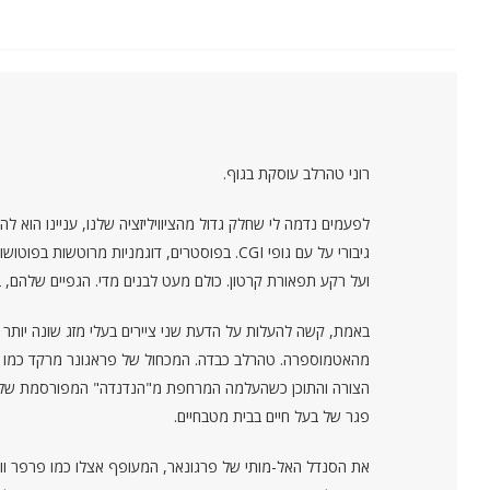
רוני טהרלב עוסקת בגוף.
לפעמים נדמה לי שחלק גדול מהציוויליזציה שלנו, עניינו הוא ל
גיבורי על עם גופי CGI. בפוסטרים, דוגמניות מ
ועל רקע תפאורת קרטון. כולם מעט לבנים מדי. הגפיים שלהם, 
באמת, קשה להעלות על הדעת שני ציירים בעלי מזג שונה יותר מר
מהאטמוספרה. טהרלב כבדה. המכחול של פראגונר מרקד כמו חצ
הצורה והתוכן כשהעלמה המרחפת מ"הנדנדה" המפורסמת של פרג
פגר של בעל חיים בבית מטבחיים.
את הסנדל האל-מותי של פרגונאר, המעופף אצלו כמו פרפר וור