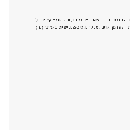
"ההצלחה של הציורים בסדרה הזו טמונה בכך שהם יפים. כלומר, זה שהם לא קצפתיים,
 – לא הפך אותם למכוערים. כי בעצם, יש יופי באמת." (י.ה.)