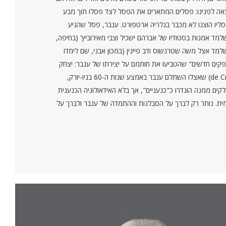
לתוצאה לפנינו: פסלים המתארים את הפסל לצד פסלו תוך מבע
ליו הוצגו לא מכבר בגלריה ארטפורט. ענבר, פסל שהגיע
למד אמנות בסטודיו של אברהם ישכיל וצבי מאירוביץ' (בחיפה,
מד אצל משה שטרנשוס ודב פייגין (במכון אבני, שם לימדו
פקים חדשים" שהטביעו את חותמם על יצירתו של ענבר: יצחק
דנציגר, יחיאל שמי וקוסו אלול, וכן פְּסלים אחרים כגון אלו של אברהם מלניקוב או רודי להמן. יצוין גם הפסל הספרדי-אמריקאי חוזה דה קריפט (de Creeft) שאצלו השתלם ענבר באמצע שנות ה-60 בניו-יורק,
קים ממנה הוגדרו כ"כנעניים", אך בלא האידאולוגיה הכנענית
קומית. נותר רק לברך על הסבלנות וההתמדה של ענבר ולברך על