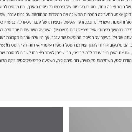
של חומר וצורה מחד, וסוגיות רעיוניות של היבטים רליגיוזיים מאידך, והם הבסיס 
 דיוקן עצמו. התערוכה הנוכחית ממשיכה את ההיכרות המחודשת עם נחום ענבר, שפס
ול והאמנות הישראלים. ובכן, זרעי ההפשטה ביצירתו של ענבר ניטעו עוד בנעוריו כש
לה בהמשך בלימודיו אצל מיכאל גרוס (באורנים). השפעה משמעותית יותר חלה כשל
פעתם של אלו בעיקר על הפיסול המופשט של ענבר, אך היו אלה אחרים מקבוצת "או
, אם את האבן חייב ענבר לדה-קריפט, הרי שניתן לאתר ביצירתו קשרים למסורת שחל
נוך מודרניסטי, השתלמות מקצועית, רוח מיתולוגית, השפעה פרימיטיביסטית וזיקה מ