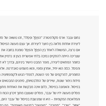
נחום ענבר: ארס סקולפטורה "הפַּסָּל ופִסְלוֹ", זהו נושאה של
ליצירת אחדות מלאה בין היוצר ליצירתו. אך עצם מעשה הפיסול
אם נרצה, המשאלה לאחד בין הפַּסָּל והפֶּסֶל טומנת בחובה א
שצריכה הייתה להתקיים נסיבה בלתי אפשרית כעין זו: נדמיין 
כחומר המתאים ליצירה, מופר המבט הישיר ביניהם, ובדרך לא 
והפסל. ככזה הוא יחיד, אחרון וסופי, והוא משמש כאנדרטה. אל
החומרים, למרקמים של פני השטח, לממדי הגוש ולקומפוזיציה ה
מידות גימור שונות, שיירים של התלבטויות), סימנים המבטאי
בפיסול. והאמונה בפיסול, כלום אינה מבקשת את האחדות מתוך 
פסלים מעשה ידיו של ענבר, פסלים שעוצבו מתוך זיכרון הכוח המ
והמלאכות המקומיות – היא זו שמנשבת בפיסול של ענבר היום, אל
"איזון", "שבר", "תמיכה", "מופשט" ו"תנועה מאופקת", הם כמה