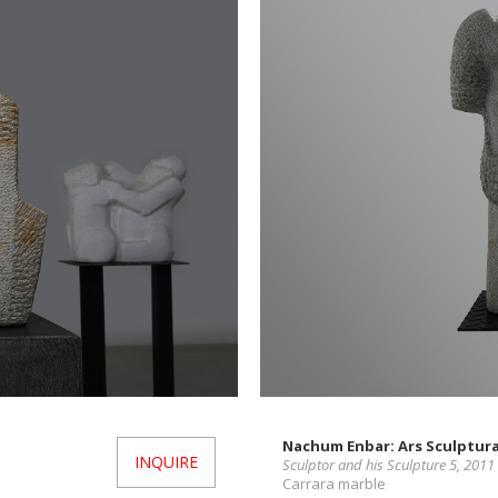
Nachum Enbar: Ars Sculptur
INQUIRE
Sculptor and his Sculpture 5, 2011
Carrara marble