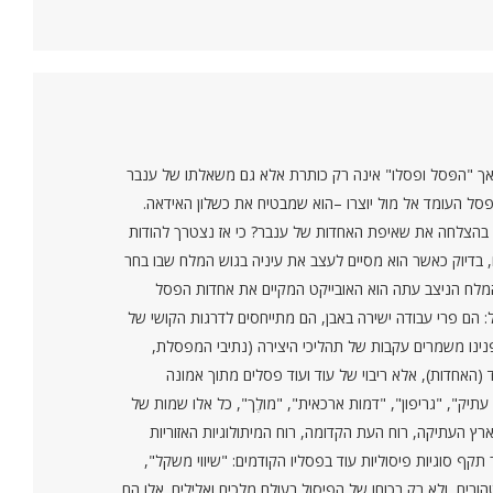
יצר. אך "הפּסל ופסלו" אינה רק כותרת אלא גם משאלתו של ענבר
פסל העומד אל מול יוצרו –הוא שמבטיח את כשלון האידאה.
תיר בהצלחה את שאיפת האחדות של ענבר? כי אז נצטרך להודות
, בדיוק כאשר הוא מסיים לעצב את עיניה בגוש המלח שבו בחר
המלח הניצב עתה הוא האובייקט המקיים את אחדות הפסל
: הם פרי עבודה ישירה באבן, הם מתייחסים לדרגות הקושי של
פנינו משמרים עקבות של תהליכי היצירה (נתיבי המפסלת,
האחדות), אלא ריבוי של עוד ועוד פסלים מתוך אמונה
יק", "גריפון", "דמות ארכאית", "מולֶך", כל אלו שמות של
ארץ העתיקה, רוח העת הקדומה, רוח המיתולוגיות האזוריות
קף סוגיות פיסוליות עוד בפסליו הקודמים: "שיווי משקל",
רים, ולא רק בכוחו של הפיסול בעולם מלכים ואלילים. אלו הם