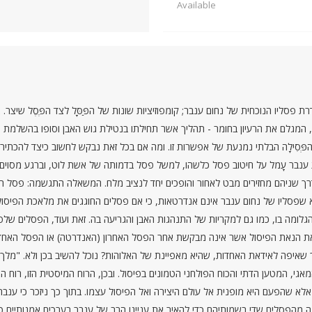
Available
 סדרת פסליו הנוכחית של נחום ענבר; קומפוזיציות שונות של הפַּסָּל לצד הפֶּסֶל ש
, המגלם את הרעיון בחומר - תהליך אשר תחילתו בנטילת גוש האבן וסופו בהשלמת 
ת הפְּסִילָה הבלתי נמנעת של אפשרות זו. ומה אם בכל זאת נבקש לחשוב כיצד להכ
את ענבר עָמל על חיטוב פסל כלשהו, למשל פסל בדמותה של אשת לוט, וברגע מסוים
דרך שניהם מחזירים מבט לאחור והופכים יחד לנציב מלח. המשאלה התגשמה: פסל 
א שפסליו של נחום ענבר אינם אנדרטאות, כי אם פסלים החוגגים את מלאכת הפיסול
גלומה בו, כמו גם למקריות של התנהגות האבן והגריעה בה. זאת ועוד, הפסלים של
ם את הנאת הפיסול אשר אינה מבקשת אחר הפסל האחרון (האנדרטה) או הפסל האחד (
שאיפה לאידאת האחדות, שהיא מאפיינת של האלוהות? נוכל להשיב בכן ולא. "מלך עת
אגי, המטען הדתי והכוח הפולחני הטמונים בפיסול. ובכן, הרוח המיסטית הזו, רוח ה
א שהפעם היא מופנית אל עולם היצירה ואל הפיסול עצמו. בתוך כך ניזכר כי ענבר ת
 מהפסלים שדי בשמותיהם כדי להאיר את עניינו הרב של ענבר בערכים אמנותיים טהו