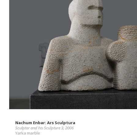
Nachum Enbar: Ars Sculptura
Sculptor and his Sculpture 3, 2006
Yarka marble