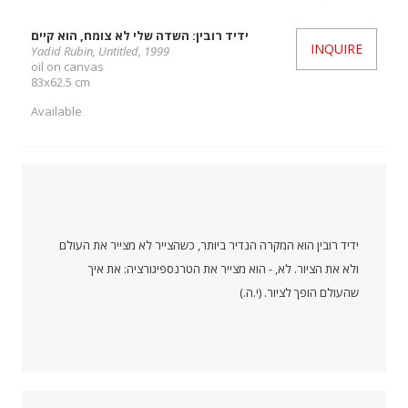
ידיד רובין: השדה שלי לא צומח, הוא קיים
INQUIRE
Yadid Rubin, Untitled, 1999
oil on canvas
83x62.5 cm
Available
ידיד רובין הוא המקרה הנדיר ביותר, כשהצייר לא מצייר את העולם
ולא את הציור. לא, - הוא מצייר את הטרנספיגורציה: את איך
שהעולם הופך לציור. (י.ה.)