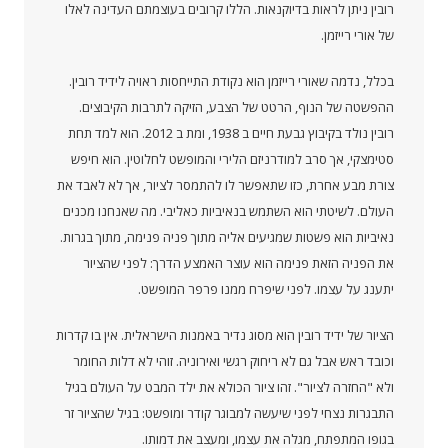
רובין ניתן לראות בדיוקנאות. הללו קרובים בעוצמתם העדינה לאלו
של אורי רייזמן.
בכלל, נדמה שאורי רייזמן הוא נקודת התייחסות ראויה לידיד רובין.
ההפשטה של הנוף, הרטט של הצבע, הזיקה לתרבות הקיבוצים.
רובין נולד בקיבוץ גבעת חיים ב 1938, ומת ב 2012. הוא למד תחת
סטימצקי, אך סרב למודרניזם הלירי והמופשט לחלוטין. הוא חיפש
צורת מבע אחרת, כזו שתאפשר לו להתמסר לציור, אך לא לאבד את
העולם. לשיטתי הוא השתמש בנאיביות כאליבי. מה שאנחנו מכנים
נאיביות הוא פשטות שמגיעים אליה מתוך פניה פנימה, מתוך בגרות.
את הפניה הזאת פנימה הוא עוצר האמצע הדרך: לפני שהציור
יתענג על עצמו. לפני שיפרח ממנו פרפר המופשט.
הציור של ידיד רובין הוא מסוג נדיר באמנות הישראלית. אין בו קדרות
וכובד ראש אבל גם לא ריחוק רגשי ואירוניה. זוהי לא דלות החומר
ולא "החזרה לציור". זהו ציור הכולא את ילד המבט על העולם בגיל
התבגרות נצחי לפני שיעשה למבוגר קודר ומופשט: בגיל שהציור זר
בגופו המתפתח, מגלה את עצמו, ומעצב את דמותו.