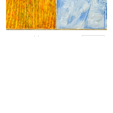
ידיד רובין: השדה שלי לא צומח, הוא קיים
INQUIRE
Yadid Rubin, Untitled, 2001
oil on canvas
80x160 cm
Available
GORDON GALLERY NEWSLETTER: