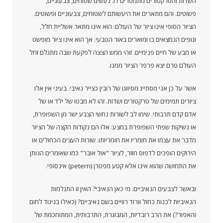
השדות והטרקטורים מתמסרים לו. נעשים שטוחים, צבעוניים,
פשוטים. והם מתארים את היעשותם לשטוחים, צבעוניים ופשוטים.
הציור הסופי אינו ציור של העולם: הוא אינו מתאר אשליית חלל,
וגופים הנמצאים בו ומוארים באור הטבעי. אך הוא אינו ציור מופשט
או מבע של חיים פנימיים. זוהי ממש הצצה לפקעת שבה מתגלם זחל
העולם טרם יצא פרפר הציור ממנו.
אשר על כן אני מסתייג מסיווגו של רובין כצייר נאיבי. בעיני אין אלו
ציורים תמימים של טרקטורים ושדות. זהו לא מבטו של ילד או של
אדם קדם תרבותי. שימו לב לשורות נחשי הצבע ישר מן השפופרת,
או נשיקות שפתי השפופרת במצע: אלו הם נקודות הקצה של הציור
מדבר את עצמו את חומריו את חומריותו. שורות העצים הכחולים או
הירוקים הופכים לדפוס חוזר, לציור "אול אובר" כמו שאומרים הנותן
את התחושה שהוא אינו אלא קטע מפטרן (petern) אינסופי.
ובאשר לצבעים הנאיביים. מי כאן הנאיבי? האין זו התגלמות
הנאיביות לכנות כחול וורוד רוויים בשם נאיביים? (כאילו בניגוד לחום
והאפור?) את הרב רובדיות, המבוגרת, התרבותית, המתוחכמת של