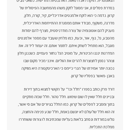
הגאומטרית. הזיקה לאנדרטאות. האלגנטיות החרישית. כשאני מביט
בסדרת פסלים זו, אני מסוגל לזקק משהו מהמחשבה הפיסולית של
קרוון. נדמה כי הוא לוקח אלמנטים אדריכליים, קיר, קורה, חלון,
מדרגה, משקוף, מבודד אותם ממסגרת ההתייחסות האדריכלית,
מעניק להם אוטונומיה של צורה מודרניסטית, מצרף להם יסודות
מהטבע, גל, נוף, אור, וכעת, כמו מלחין שעובד עם מספר אלמנטים
מוגבל, הוא מתחיל לשחק איתם. לתזמר אותם. זה יעמוד ליד זה. את
המדרגות ינגנו הכינורות, על מוטיב הגל נחזור פעמיים. כשננגן חלון
וצוהר נסמן לחצוצרות להרים את הווליום. אינני מכיר מקום שבו
נכונה יותר אמירתו של הנרי ג'יימס כי הארכיטקטורה היא מוזיקה
באבן -מאשר בפסליו של קרוון.
ז'ורז' פרק כותב בספרו "חלל וכו'" על הקושי למצוא בתוך דירות
ובניינים חלל שאין לו שום שימוש. חלל טהור. חלל שכזה מתקיים
בתוך ומסביב לפסלים של קרוון. כמו החלל בציורים של אם סי אשר,
זה הוא חלל שלעולם לא יוגשם באמת, חלל שנע פנימה והחוצה,
גולש במורדות ונסחב בלאות בעליות שמכתיבות לו צורות ששוחררו
ממלכת התכליות.