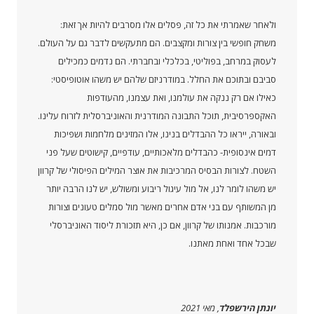
ולאחר שאמרתי את כל זה, פסלים אלו מסרבים להיות אך זאת:
משחק חופשי בין צורות ומקצבים. הם מתעקשים לדבר גם על העולם.
לעסוק במרחב, בפוליטי, בכלכלי ובחברתי. הם נדמים כמכילים
סביבם ובתוכם את החלל. במודרניזם שלהם יש משהו אוטופיסטי:
כאילו אם רק ננקה את עולמנו, ואת עצמנו, מהעודפות
האקספרסיבית, תוכל התבונה המודרנית והאוניברסלית לזרוח עלינו.
ובאורה, ייראו כל ההבדלים בנינו, אלו המזינים מלחמות ושפיכות
דמים אינסופית- כהבדלים מלאכותיים, עודפיים, קישוטים שעל פני
השטח. לצורות הבסיס המרכיבות את אוצר המילים הפיסולי של קרוון
יש משהו לומר לנו, אל מול עיגול ריבוע ומשולש, יש לנו הרבה יותר
מן המשותף עם בני אדם אחרים מאשר מול סמלים טעונים וצורות
מורכבות. אמנותו של קרוון, אם כן, היא תזכורת ליסוד האוניברסלי
שבכל אחד ואחת מאתנו.
יונתן הירשפלד
, מאי 2021