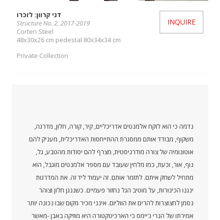
דני קרוון: לזכרו
INQUIRE
Structure No. 2, 2017-2019
Corten Steel
48x30x26 cm pedestal 80x34x34 cm
Private Collection
נדמה כי הוא לוקח אלמנטים אדריכליים, קיר, קורה, חלון, מדרגה,
משקוף, מבודד אותם ממסגרת ההתייחסות האדריכלית, מעניק להם
אוטונומיה של צורה מודרניסטית, מצרף להם יסודות מהטבע, גל,
נוף, אור, וכעת, כמו מלחין שעובד עם מספר אלמנטים מוגבל, הוא
מתחיל לשחק איתם. לתזמר אותם. זה יעמוד ליד זה. את המדרגות
ינגנו הכינורות, על מוטיב הגל נחזור פעמיים. כשננגן חלון וצוהר
נסמן לחצוצרות להרים את הווליום. אינני מכיר מקום שבו נכונה יותר
אמירתו של הנרי ג'יימס כי הארכיטקטורה היא מוזיקה באבן -מאשר