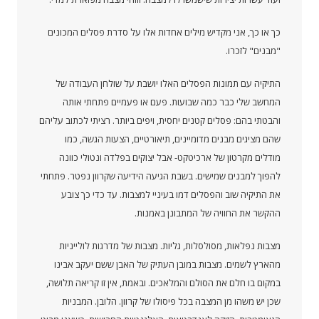
כך או כך, אני מקדיש מילים אחדות אלו על סדרת פסלים המכונים
"מבנים" לזכרו.
התיקיה עם תמונות הפסלים האלו יושבת על שולחן העבודה של
המחשב שלי כבר כמה שבועות. פעם או פעמיים פתחתי אותה
והבטתי בהם: פסלים קטנים יחסית, ויפים ביותר. רציתי לכתוב עליהם
שהם מציגים מבנים מדומיינים, תיאורטיים, הצעות הגשה, כמו
מודלים מקרטון של ארכיטקט- אבל יצוקים בפלדה ונטולי כוונה
להפוך למבנים שמישים. בשבת הגיעה הידיעה שקרוון נפטר. פתחתי
את התיקיה שוב והפסלים דמו בעיניי למצבות. עד כדי כך צובע
ההקשר את החוויה של המתבונן באמנות.
מצבות נפלאות, מסולסלות, גליות. מצבות של מדרגות לולייניות
מהארץ לשמים. מצבות במובן העתיק של האבן ששם יעקב אבינו
במקום בו חלם את הסולם והמלאכים. ובאמת, אין זו קריאה תלושה,
שכן יש משהו מן המצבה בכל פיסולו של קרוון. הלובן. המבניות