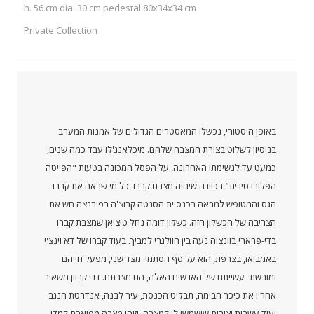
h. 56 cm dia. 30 cm pedestal 80x34x34 cm
Private Collection
באופן היסטורי, נכשלו המאסטרים הגדולים של אמנות המערב
בניסיון לשלוט בצורת המצבה שלהם. מיכלאנג'לו עבד כמה שנים,
כמעט עד לנשימתו האחרונה, על הפסל המכונה בטעות "הפייטה
הפלורנטינית" בכוונה שיהיה מצבת קברו. כל מי שראה את קברו
הגס והמטופש למראה בכנסיית הסנטה קרוצ'ה בפירנצה חש את
הצריבה של הכשלון הזה. כשלון דומה נחל טיציאן שמצבת קברו
בדי-פרארי בוונציה נעה בין הוולגרי למביך. בעוד קברו של דא וינצ'י
באמבואז, בצרפת, הוא על סף הסתמי. מצד שני, מפעל חייהם
ומורשת- עשייתם של האנשים האלה, הם מצבתם. דני קרוון משאיר
אחריו את כיכר הבימה, תבליט הכנסת, עיר לבנה, אנדרטת הנגב
ועוד עשרות יצירות שישמשו לו למצבה. וזוהי מצבה מפוארת למדי.