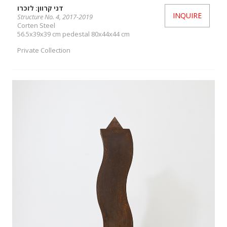
דני קרוון: לזכרו
INQUIRE
Structure No. 4, 2017-2019
Corten Steel
56.5x39x39 cm pedestal 80x44x44 cm
Private Collection