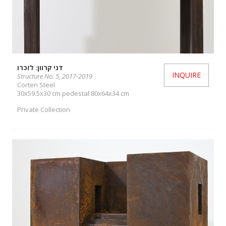
דני קרוון: לזכרו
INQUIRE
Structure No. 5, 2017-2019
Corten Steel
30x59.5x30 cm pedestal 80x64x34 cm
Private Collection