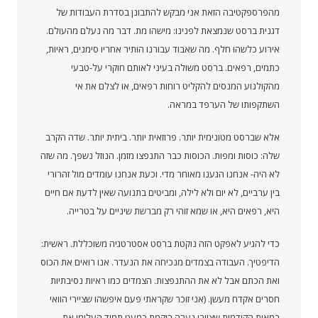
מהפרספקטיבה הזאת אני מבקש להתבונן בסדרת העבודות של
דגנית ברסט שנמצאת לפנינו: מישהו מת. דבר מה נעלם מהעולם.
אירוע כלשהו חלף. מה שאבוד עבורנו הותיר אחריו סימנים, ראיות,
כתמים, רפאים. ברסט משולה בעיני לאותם חוקרי על-טבעי
מהקולנוע המנסים להקליט רוחות רפאים, או לצלם את אי
השתקפותו של הערפד במראה.
אלא שברסט מטונימית יותר. פרוזאית יותר. ביתית יותר. שדה הקרב
שלה: כוסות ומפות. הכוסות כבר התנפצו מזמן. הנוזל נשפך. מה שזה
לא היה- אנחנו הגענו מאוחר מדי. וכעת אנחנו עומדים מול זהרורי
בין ערביים, לא יום ולא לילה, ומביטים בתנועה שאין לדעת אם חיים
היא, רפאים היא, או שמא זוהי רק מברשת שיניים על בטרייה.
כדי להגיע לאפקט הזה נוקטת ברסט אסטרטגיה משוכללת. ראשית:
הדיפטיך. העבודה בצמדים מנכיחה את הנעדר. אנו רואים את הכוס
ואת הכתם אבל לא את ההתנפצות. הצמדים כמו ראיות נסיבתיות
חסרים אקדח מעשן. (אני זוכר שקראתי פעם איפשהו שציירי הוואי
במאות הקודמות שציירו נערה רוקמת כמעט תמיד העלימו את