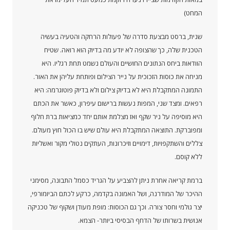
המחט)
שנית, ברסט מבצעת סדרה של פעולות הרחקה והטעיה בעשיה
הטכנית שלה, כך שהצופה לא יודע מה בדיוק הוא רואה. שטיח
הוודאות ביחס הנתונים החושיים והעולם נשמט תחת רגליו. היא
מניחה את כוסות הזכוכית על נייר הצילום ופותחת עליהן את האור.
התמונה המתקבלת היא לא בדיוק צילום ולא בדיוק פוטוגרמה: היא
רפאים. ומצד שני, המפות נעשות ברישום עיפרון, כאשר את הכתם
היא מוסיפה על ניר שקף ואז מצלמת אותם יחד כמציאות ברת חלוף
ומפוברקת. התוצאה המתקבלת היא עולם שיש בו הכול חוץ מעולם.
צללים והשתקפויות, דימויים וזיכרונות, העתקים נטולי מקור ואשליות
ללא קוסם.
ברמת קריאה אחרת ניתן להצביע על הגריד כסמל התבונה, מסימני
ההיכר של המודרנה, ושל האמונה בקדמה, כרקע לכתם הביומורפי,
יצר גולמי וחסר צורה. וכך גם הכוסות: מופת מעודן ושקוף של טכניקה
אנושית בשרותו של הדחף הבסיסי ביותר- הצמא.