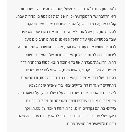
צ'סטרטון כותב ב"אדם בלתי מעשי", שמידה מסוימת של שמרנות
היא הרחבה של הדמוקרטיה -כי היא נותנת גם למתים, מדורות עברו,
קול בהצבעה בסוגיות שעל הפרק. אמנות היא דוגמא מובהקת
לטענה הזו, כיוון שכל אמן, לא משנה כמה אוונגארדיסט הוא יהיה,
עובד בסטודיו צפוף עד להתפקע מאמנים מתים המביטים מעל
לכתפו ומחווים את דעתם. זאת ועוד, אמנות חזותית היא תמיד ומרגע
לידתה בת זוג למוות ולפולחן האבות. מבתו של בוטאדס במיתוס
הרומי הרושמת/מצלמת את צל אהובה היוצא למות במלחמה דרך
מטפחתה של ורוניקה ועד אותו שלט, שראיתי לפני כמה שנים
בסטודיו של חברי אמיר נוה, שאולי נגנב מבית כנסת, ובו המשפט
מתהילים "שער זה לה' צדיקים יבואו בו" שאמיר שינה בצבע
ל"ציירים יבואו בו". אני חושב הרבה על השלט הזה, ועל השער הזה
שבו צדיקים וציירים עוברים ומצדו השני המוות. צדיקים ולכן גם
ציירים- במותם נקראים חיים. וכך מודעות האבל של גכטמן, וכך
דיוקני שלי מת בקבר. דימויים נולדו כדי להאריך ימים אחרי מה שהם
מדמים ולהשאיר את השער פתוח.