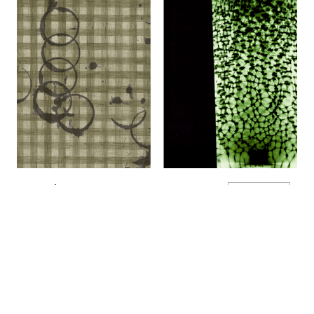
דגנית ברסט: אמנות זה האינטרנט של המתים
INQUIRE
Glass no. 7, Stain no. 3, from "Glasses and Stains,"
2004
DETAIL