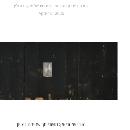
נמרוד רייטמן כותב על עבודותיו של יעקב דורצ'ין
April 16, 2026
הנרי שלזניאק: חושניותך שהיתה ניקיון