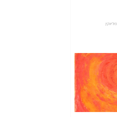
וליאקין