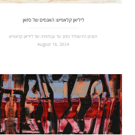
ליליאן קלאפיש: האגסים של סזאן
יהונתן הירשפלד כותב על עבודותיה של ליליאן קלאפיש
August 16, 2024