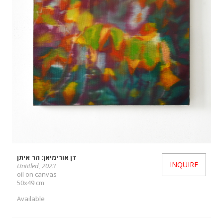
דן אורימיאן: הר איתן
INQUIRE
Untitled, 2023
oil on canvas
50x49 cm
Available