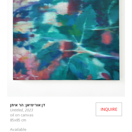
דן אורימיאן: הר איתן
INQUIRE
Untitled, 2023
oil on canvas
85x85 cm
Available