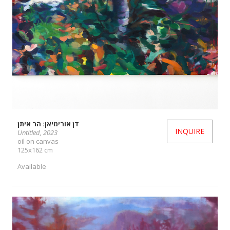
דן אורימיאן: הר איתן
INQUIRE
Untitled, 2023
oil on canvas
125x162 cm
Available