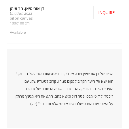
דן אורימיאן: הר איתן
INQUIRE
Untitled, 2023
oil on canvas
100x100 cm
Available
"הציור של דן אורימיאן פונה אל הקרוב באמצעות השפה של הרחוק.
הוא יוצא אל היער הקרוב למקום מגוריו, קרוב לסטודיו שלו, עם
העיניים של הרומנטיקה הגרמנית והשפה החזותית של גרהרד
ריכטר, לוק טוימנס, פטר דויג וכיוצא בהם. התוצאה היא מסמך מרתק
על האופן שבו המבט שלנו אינו אופטי אלא תרבותי." (י.ה.)