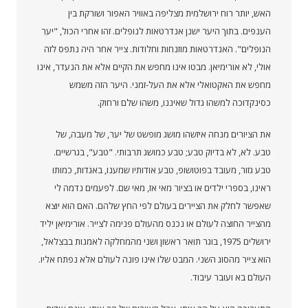
האש, יותר רוח ירושלמית מצליפה באוויר האפור ושורקת בין
הענפים. בתוך היער ישנן אנדרטאות לנופלים. זהו אחרי הכול, "יער
הנופלים". האנדרטאות מוזנחות וחלודות. צייר אחר היה נתפס לזה
אולי, לא אורימיאן. מבטו אינו מחפש את הקיים אלא את הנעדר, אינו
מחפש את האקטואלי אלא את העל-זמני. היער הזה משמש
כסינקדוכה למשהו גדול שאיננו, משהו שלם ורחוק.
את הציורים מנחה איזשהו מושג מופשט של יער, של מעבה, של
טבע. לא, לא בדיוק טבע; טבע כמושג תרבותי. "טבע", בגרשיים.
טבע גזור, מעובד בפוטושופ, טבע אודותיו שמענו, באגדות, כמותו
ראינו, בספרי ילדים או בציור מאי אז, מאי שם. לפעמים נדמה לי
שאפשר לחלק את הציירים בעולם לפי החץ שלהם. האם הוא יוצא
מהצייר החוצה לעולם או נכנס מהעולם פנימה לצייר. אורימיאן יליד
ירושלים 1975, בוגר תואר ראשון ושני מהמחלקה לאמנות בבצלאל,
הוא צייר מהסוג השני. המבט שלו אינו פונה לעולם אלא נפתח אליו.
העולם בא ועובר עיבוד.