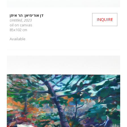
דן אורימיאן: הר איתן
INQUIRE
Untitled, 2023
oil on canvas
85x102 cm
Available