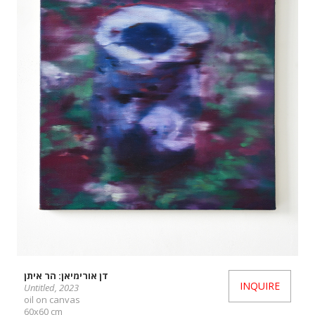
דן אורימיאן: הר איתן
INQUIRE
Untitled, 2023
oil on canvas
60x60 cm