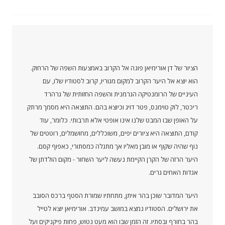
הציור של דן אורימיאן פונה אל הקרוב באמצעות השפה של הרחוק.
הוא יוצא אל היער הקרוב למקום מגוריו, קרוב לסטודיו שלו, עם
העיניים של הרומנטיקה הגרמנית והשפה החזותית של גרהרד
ריכטר, לוק טוימנס, פטר דויג וכיוצא בהם. התוצאה היא מסמך מרתק
על האופן שבו המבט שלנו אינו אופטי אלא תרבותי. כלומר, עוד
קודם, התוצאה היא ציורים יפים, משוכללים, מחושמלים, רוטטים של
נוף שהיה שקוף או מובן מאליו אך מתגלה כמסתורי, כאפוף קסם.
היער הרזה של הקרן הקיימת נעשה ליער השחור - מקום הולדתן של
אגדות האחים גרים.
היער המדובר שוכן בהר איתן, מתחתיו שמורת הסטף ברכס הסובב
את ירושלים. הסטודיו נמצא במושב עמינדב. אורימיאן יוצא לטייל
בהר בחורף ובסתיו. זה הזמן שבו הוא מעט נטוש, פחות פיקניקים ועל