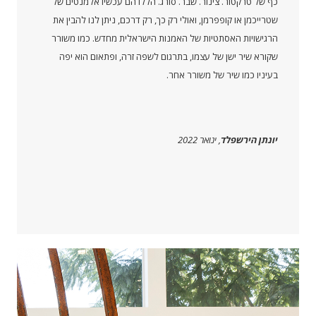
כף של טרקטור. צינור. שבר. סורג. הללו הם עכשיו אלמנטים של
שטרייכמן או קופפרמן, ואולי רק כך, רק דרכם, ניתן לנו להבין את
הרגישויות האסתטיות של האמנות הישראלית מחדש. כמו משורר
שקורא שיר ישן של עצמו, בתרגום לשפה זרה, ופתאום הוא יפה
בעיניו כמו שיר של משורר אחר.
יונתן הירשפלד
, ינואר 2022