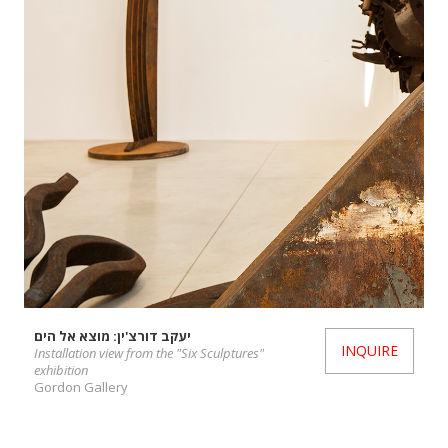
יעקב דורצ'ין: מוצא אל הים
INQUIRE
Installation view from the "Six Sculptures"
exhibition
Gordon Gallery