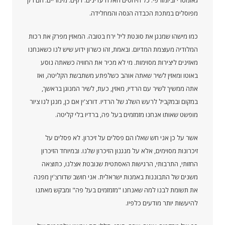
גאומטרי וביומורפי. כל היחסים האלה עדינים. דקים. מינוריים. הם רק
מפוסלים במתכת הכבדה הגסה והמחלידה.
כמו מישהו שמנגן את סונטת ליל ירח בטובה. המאזין מפרק את רכות
המלודיה מעוצמת המדיום. ובאמת, זהו כשרון ידוע שיש לנו כשאנחנו
מאזינים ליצירות מסוימות. מי לא מכיר את החוויה כשאתה נוסע
באוטו ומאזין לשיר שאתה אוהב כשלפתע משתבשת הקליטה, ואז
אתה ממשיך לשיר עם הרדיו, מאזין, כעת, לשיר המנוגן בראשך,
במקום ובמקביל לרעש השלג של הרדיו. דורצ'ין אם כן, מנגן לנו ציור
מופשט שאותו אנחנו מזמזמים בעל פה, ברדיו בלי קליטה.
אשר על כן אני חש שאלו הם פסלים על זיכרון. לא פסלים על
זיכרונות מסוימים, אלא על מנגנון הזיכרון שלנו. ובמיוחד הזיכרון
החזותי, התרבותי, הרגישות האסתטית שנובטת אצלנו, כתוצאה
משנים של התבוננות באמנות ישראלית. אני חושב שדורצ'ין מפנה
את תשומת לבנו למה שאנחנו "מזמזמים בעל פה" ומבקש מאתנו
להיעשות יותר מודעים כלפיו.