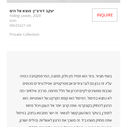
יעקב דורצ'ין: מוצא אל הים
INQUIRE
Falling Leaves, 2020
iron
60x32x21 cm
Private Collection
באתי מציור. ציור הוא תמיד מין חלון, תמונה, הפרספקטיבה כפויה
עליו. זה נכון גם לגבי ציורים אבסטרקטיים. אפילו ציורים מכוסים
שכבות ממשיכים לקיים זיכרון של חלל מדומה. מרכיב אילוזיוני כזה
לא נמצא בפיסול. הפיסול הוא קומת הקרקע של האמנויות. הוא
הרצון להחזיק בקונקרטי. אתה קרוב יותר אל העוגן ויכול פחות
לתמרן, בעיקר כשהעוגן קשור לצוואר. זה ישר מתבטא בחנק. בפיסול
אתה מחזיק משהו ביד. זה משכך את הרצון לאשליות. (הילית ישורון,