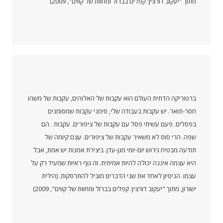
מתוך "יעקוב דורצין: קפלים בברזל ומחוות של קווים", 2009)
ברטוריקה הדתית העולם הוא עקבות של האלוהים, עקבות של משהו
חסר-תואר. יש עקבות בעבודה שלי, סימני עקבות שמסומנים
בפסלים. פעם עשיתי פסל עם עקבות של ציפורים. עקבות . הם
שפה. הרי סוס לא משאיר עקבות של ציפורים. עצם קיומה של
תודעה מבטיח גירוש יום-יומי מגן-עדן. ביצירת אמנות יש אמת, אבל
היא עצמה איננה יכולה להיות אמיתית. זה גוף ראיות שמעיד רק על
עצמו. הניסיון לאחד את שני הדברים מוביל להתרסקות. (הילית
ישורון, מתוך "יעקוב דורצין: קפלים בברזל ומחוות של קווים", 2009)