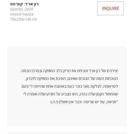
רון ארד: קוורטט
INQUIRE
Quartet, 2020
mixed media
70x230x140 cm
יצירה זו של רון ארד והניחה את הריק בלב המוזיקה ובמרכז הבמה.
הנוכחות העזה של הנגנים שאינם, הופכת את המוזיקה לזיכרון,
לטראומה, לצלקת. (אני נזכר כעת באהובה אחת שהייתה לי פעם
שהחתול הקטן שלה נהרג, היא הצביע על הזרוע שלה ואמרה לי
"תראה, עוד יש שריטה- וכבר אין חתול!) (י.ה.)