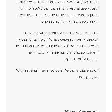
מופעים כאלו, של הנפשי המתגלה כמכני. מעוררים אצלנו תגובות
עזות, לא פעם אל-ביתיות. דבר מה מוכר מופיע לפנינו כזר. הלחן
המנוגן אוטומטית מתוך הכלים הנחים מקבל כעת נמענים חדשים:
הוא מנוגן כעת עבור- ואודות- הנגנים החסרים.
ברם זוהי בסופו של דבר עבודה חזותית. אנו רואים את קימורי
הכיסאות ואת איכותם האסתטית של כלי הנגינה. אנחנו רואים את
הדיאלוג הצורני בין הכלים לרהיטים. זהו סוג של יופי המצוי בדברים
והוא עומד כאן בניגוד ליפי המוזיקה. זו, מאז ומתמיד ידועה
כמטאפורה ליופי בר חלוף.
אני מציע אם כן לחשוב על קוורטט כיצירה על מקומו של הריק, של
האין, בתוך היפה.
יונתן הירפשלד
, מאי 2021