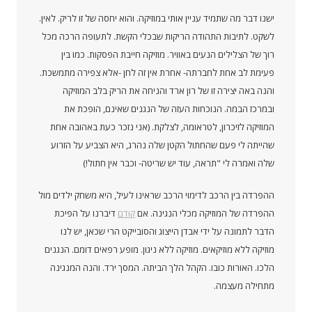
ישנו דבר מה שתמיד עניין אותי במוזיקה. והוא יחסה של זו לריק. לאין.
לשקט. לתיבות התהודה הריקות שבכלי הקשת. לתעופה הרכה מכל
רוך של הצלילים הנעים באוויר. מוזיקה חייבת הפסקות. כמו בין
פעימת לב אחת לחברתה- אחרת אין זה לחן -אלא צפירה מתמשכת.
והנה באה יצירה זו של רון ארד והניחה את הריק בלב המוזיקה
ובמרכז הבמה. הנוכחות העזה של הנגנים שאינם, הופכת את
המוזיקה לזיכרון, לטראומה, לצלקת. (אני נזכר כעת באהובה אחת
שהייתה לי פעם שהחתול הקטן שלה נהרג, היא הצביע על הזרוע
שלה ואמרה לי "תראה, עוד יש שריטה- וכבר אין חתול!)
ההפרדה בין הרכב לדימוי הרכב שראינו לעיל, היא משחק ילדים מול
ההפרדה של המוזיקה מכלי הנגינה. אם
קודם
דיברנו על הפיכת
הדבר לתמונה על ידי אבדן הייצוג והסובייקט הרי שכאן, יש לנו
מוזיקה ללא מוזיקאים. מוזיקה ללא ניגון. מופע רפאים דומם. הנגנים
הלכו. האורות כובו. הקהל הלך הביתה. המסך ירד. והנה המנגינה
מתחילה מעצמה.