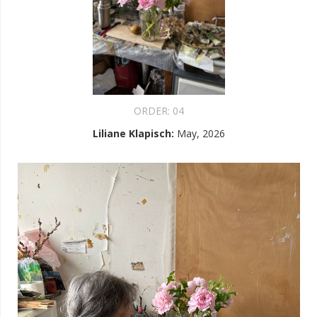
ORDER:
04
Liliane Klapisch
:
May, 2026