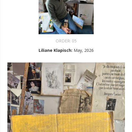
ORDER:
05
Liliane Klapisch
:
May, 2026